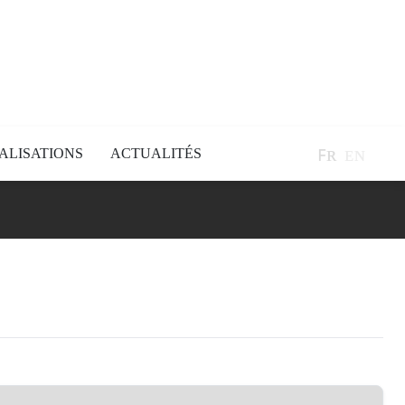
ꜰʀ
ᴇɴ
ALISATIONS
ACTUALITÉS