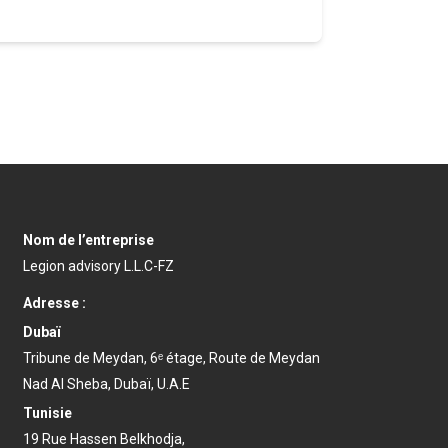
Nom de l’entreprise
Legion advisory L.L.C-FZ
Adresse :
Dubaï
Tribune de Meydan, 6ᵉ étage, Route de Meydan
Nad Al Sheba, Dubaï, U.A.E
Tunisie
19 Rue Hassen Belkhodja,