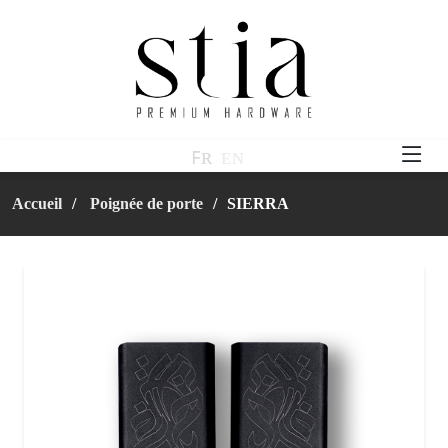
ꜰʀ
ᴇɴ
Accueil
Poignée de porte
SIERRA