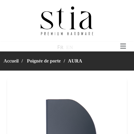
ꜰʀ
ᴇɴ
Accueil
Poignée de porte
AURA