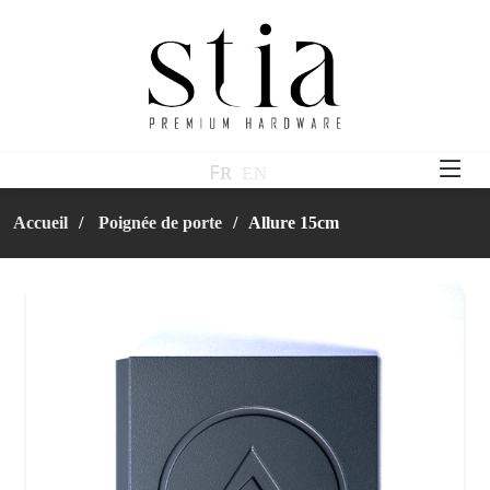
ꜰʀ
ᴇɴ
Accueil
Poignée de porte
Allure 15cm