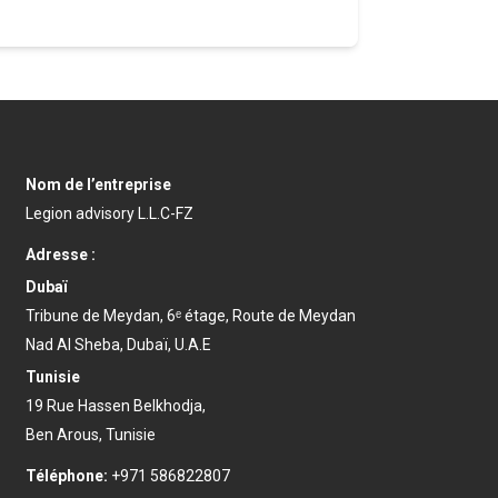
Nom de l’entreprise
Legion advisory L.L.C-FZ
Adresse :
Dubaï
Tribune de Meydan, 6ᵉ étage, Route de Meydan
Nad Al Sheba, Dubaï, U.A.E
Tunisie
19 Rue Hassen Belkhodja,
Ben Arous, Tunisie
Téléphone:
+971 586822807